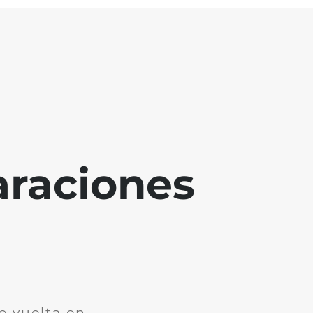
araciones
e vuelta en