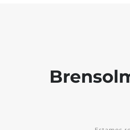
Brensolm
Estamos re